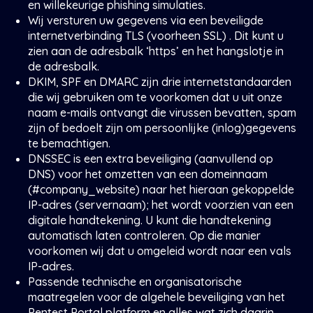
en willekeurige phishing simulaties.
Wij versturen uw gegevens via een beveiligde
internetverbinding TLS (voorheen SSL) . Dit kunt u
zien aan de adresbalk ‘https’ en het hangslotje in
de adresbalk.
DKIM, SPF en DMARC zijn drie internetstandaarden
die wij gebruiken om te voorkomen dat u uit onze
naam e-mails ontvangt die virussen bevatten, spam
zijn of bedoelt zijn om persoonlijke (inlog)gegevens
te bemachtigen.
DNSSEC is een extra beveiliging (aanvullend op
DNS) voor het omzetten van een domeinnaam
(#company_website) naar het hieraan gekoppelde
IP-adres (servernaam); het wordt voorzien van een
digitale handtekening. U kunt die handtekening
automatisch laten controleren. Op die manier
voorkomen wij dat u omgeleid wordt naar een vals
IP-adres.
Passende technische en organisatorische
maatregelen voor de algehele beveiliging van het
Pentest Portal platform en alles wat zich daarin