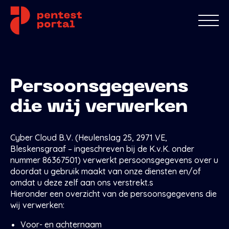
Probeer gratis
Naam voor de omgeving *
Voordelen
Functies
Persoonsgegevens
Voornaam *
Prijs
Achternaam *
die wij verwerken
Updates
Type pentester *
Freelancer
Pentest Company
Enterprise
Account maken
E-mailadres *
Cyber Cloud B.V. (Heulenslag 25, 2971 VE,
Ik heb de
algemene voorwaarden
gelezen
Bleskensgraaf – ingeschreven bij de K.v.K. onder
en ben akkoord *
nummer 86367501) verwerkt persoonsgegevens over u
doordat u gebruik maakt van onze diensten en/of
Account aanmaken
omdat u deze zelf aan ons verstrekt.s
Hieronder een overzicht van de persoonsgegevens die
wij verwerken:
Voor- en achternaam